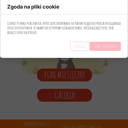
Zgoda na pliki cookie
Cookies to małe pliki danych, które są przechowywane na Twoim urządzeniu podczas przeglądania
stron internetowych. Używamy ich do poprawy działania serwisu, personalizacji treści, oraz
analizy ruchu na stronie.
Dostosuj
Zezwól na wszystkie
PLAN MIESIĘCZNY
GALERIA
PADEREWSKIEGO 53
sekretariat@p29.zabrze.pl