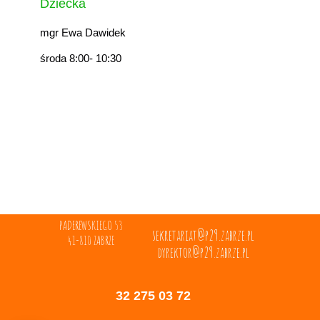
Dziecka
mgr Ewa Dawidek
środa 8:00- 10:30
PADEREWSKIEGO 53
sekretariat@p29.zabrze.pl
41-810 ZABRZE
dyrektor@p29.zabrze.pl
32 275 03 72